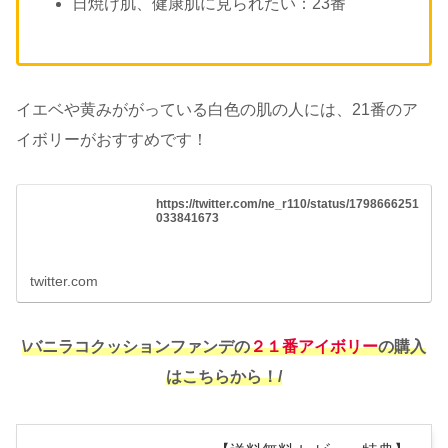
日焼け肌、健康肌に見られたい：23番
イエベや黄みががっている白色の肌の人には、21番のア
イボリーがおすすめです！
https://twitter.com/ne_r110/status/1798666251
033841673
twitter.com
\バニラコクッションファンデの
２１番アイボリー
の購入
はこちらから！/