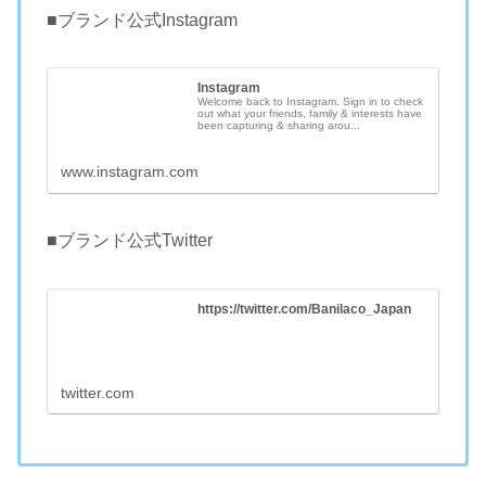
■ブランド公式Instagram
Instagram
Welcome back to Instagram. Sign in to check
out what your friends, family & interests have
been capturing & sharing arou...
www.instagram.com
■ブランド公式Twitter
https://twitter.com/Banilaco_Japan
twitter.com