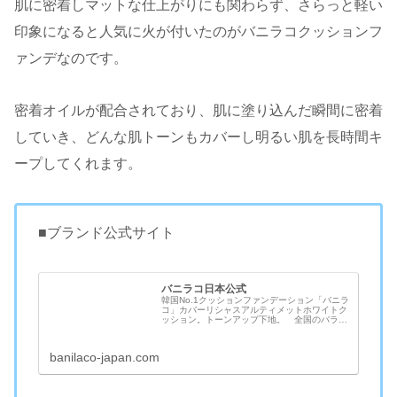
肌に密着しマットな仕上がりにも関わらず、さらっと軽い
印象になると人気に火が付いたのがバニラコクッションフ
ァンデなのです。
密着オイルが配合されており、肌に塗り込んだ瞬間に密着
していき、どんな肌トーンもカバーし明るい肌を長時間キ
ープしてくれます。
■ブランド公式サイト
バニラコ日本公式
韓国No.1クッションファンデーション「バニラ
コ」カバーリシャスアルティメットホワイトク
ッション。トーンアップ下地。 全国のバラエ
ティストアで販売中！
banilaco-japan.com