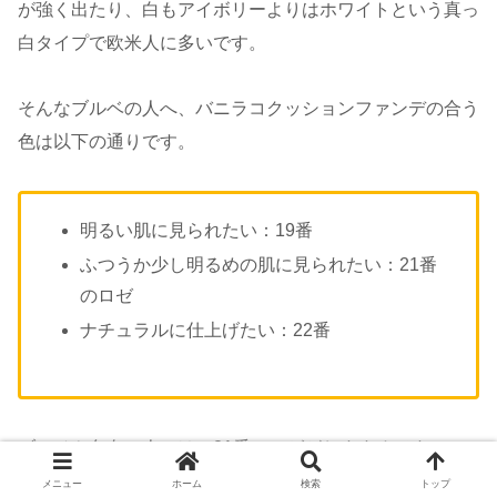
が強く出たり、白もアイボリーよりはホワイトという真っ
白タイプで欧米人に多いです。
そんなブルベの人へ、バニラコクッションファンデの合う
色は以下の通りです。
明るい肌に見られたい：19番
ふつうか少し明るめの肌に見られたい：21番
のロゼ
ナチュラルに仕上げたい：22番
ブルベや色白の人には、21番のロゼがおすすめです！
メニュー
ホーム
検索
トップ