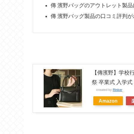
傳 濱野バッグのアウトレット製
傳 濱野バッグ製品の口コミ評判が
【傳濱野】学校行
祭 卒業式 入学式 受験
created by
Rinker
Amazon