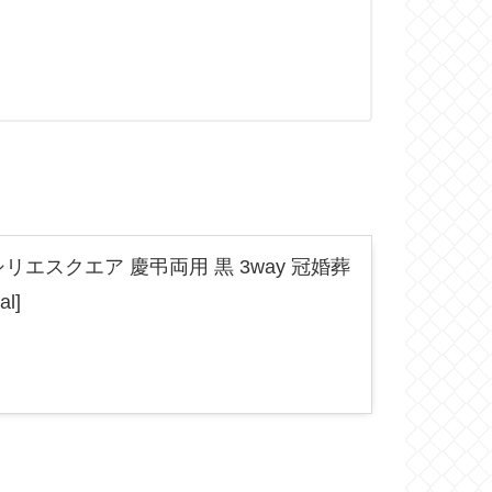
スクエア 慶弔両用 黒 3way 冠婚葬
l]