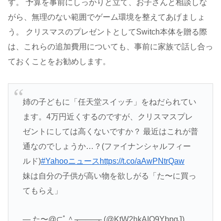
す。 予算を事前にしっかりと立て、お子さんと相談しな
がら、無理のない範囲でゲーム環境を整えてあげましょ
う。 クリスマスのプレゼントとしてSwitch本体を贈る際
は、これらの追加費用についても、事前に家族で話し合っ
ておくことをお勧めします。
姉の子どもに「任天堂スイッチ」をねだられてい
ます。4万円近くするのですが、クリスマスプレ
ゼントにしては高くないですか？ 最近はこれが普
通なのでしょうか…？(ファイナンシャルフィー
ルド)
#Yahooニュース
https://t.co/aAwPNtrQaw
妹は自分の子供が高い物を欲しがる「た〜に買っ
てもらえ」
— た〜@⊂ﾟ＾┬───┬ (@KtW2hkAIO9YbpgJ)