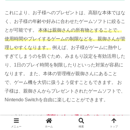
これにより、お子様へのプレゼントは、高額な本体ではな
く、お子様の年齢や好みに合わせたゲームソフトに絞るこ
とが可能です。
本体は親御さんの所有物とすることで、
使用時間やプレイするゲームの制限などを、親御さんが管
理しやすくなります。
例えば、お子様がゲームに熱中し
すぎてしまうのを防ぐため、みまもり設定を有効活用した
り、1日のプレイ時間を制限したりといった対策が容易に
なります。 また、本体の管理権が親御さんにあること
で、ゲーム機を大切に扱うよう促すこともできます。 お
子様は、親御さんからプレゼントされたゲームソフトで、
Nintendo Switchを自由に楽しむことができます。
この方法であれば、
高額なゲーム機をプレゼントすること
に対する抵抗感を軽減
しつつ、お子様にも喜ばれるクリス
メニュー
ホーム
検索
トップ